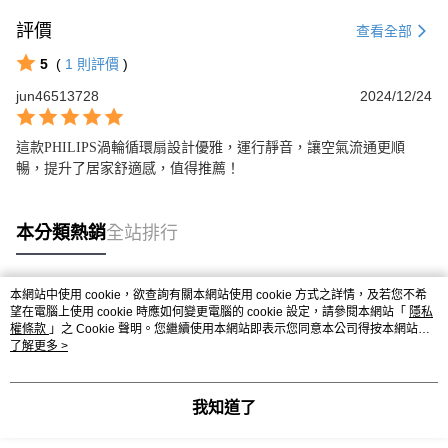
評價
查看全部
5
(
1
則評價
)
jun46513728
2024/12/24
這款PHILIPS渦輪循環扇設計優雅，運行靜音，讓空氣流通更順
暢，提升了居家舒適感，值得推薦！
本分類熱銷
全站排行
本網站中使用 cookie，欲查詢有關本網站使用 cookie 方式之詳情，及若您不希
熱門標籤
望在電腦上使用 cookie 時應如何變更電腦的 cookie 設定，請參閱本網站「
隱私
權條款
」之 Cookie 聲明。您繼續使用本網站即表示您同意本公司得按本網站使
用條款之 Cookie 聲明使用 cookie。
了解更多 >
我知道了