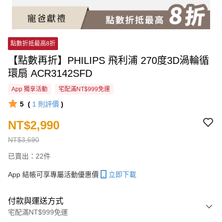
點數折抵最高8折
【點數再折】PHILIPS 飛利浦 270度3D渦輪循
環扇 ACR3142SFD
App 獨享活動
宅配滿NT$999免運
5
(
1
則評價
)
NT$2,990
NT$3,690
已賣出：22件
App 結帳可享專屬活動優惠價
立即下載
付款與運送方式
宅配滿NT$999免運