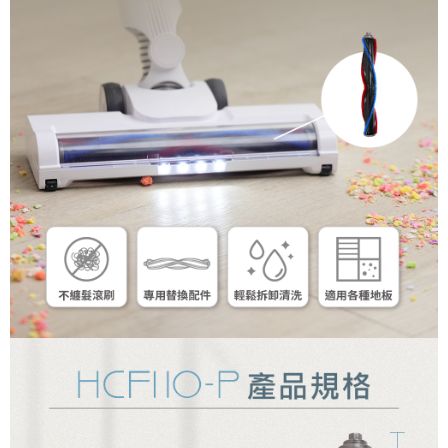
１．透過由恩沛科技股份有限公司提供之「AFTEE先享後付」服務完成之交
每筆NT$60，滿NT$699(含以上)免運費
易，需依本服務之必要範圍內提供個人資料，並將交易相關給付款項請求債
權轉讓予恩沛科技股份有限公司。
宅配
２．關於個人資料處理事宜，請瀏覽以下網址：
每筆NT$100，滿NT$999(含以上)免運費
https://aftee.tw/terms/#terms3
３．未成年的使用者請事先徵得法定代理人或監護人之同意方可使用
「AFTEE先享後付」，若未經同意申辦者引起之損失，本公司不負相關責
任。
４．使用「AFTEE先享後付」時，將依據個別帳號之用戶狀況，依本公司即
時審查核予不同之上限額度；若仍有額度不足之情形，本公司將視審查結果
請求用戶進行身份認證。
５．嚴禁一人註冊多個帳號或使用他人資訊註冊。若發現惡意使用之情形，
恩沛科技股份有限公司將有權停止該用戶之使用額度並採取法律行動。