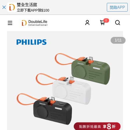
雙全生活館
開啟APP
立即下載APP領$100
0
1
/
11