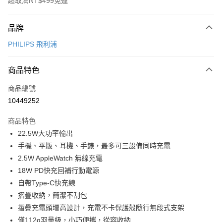
超取滿NT$499免運
付款方式
品牌
信用卡一次付款
PHILIPS 飛利浦
信用卡分期付款
3 期 0 利率 每期
NT$263
21家銀行
商品特色
6 期 0 利率 每期
NT$131
21家銀行
合作金庫商業銀行
第一商業銀行
商品編號
華南商業銀行
彰化商業銀行
12 期 0 利率 每期
NT$65
21家銀行
合作金庫商業銀行
第一商業銀行
10449252
上海商業儲蓄銀行
台北富邦商業銀行
華南商業銀行
彰化商業銀行
合作金庫商業銀行
第一商業銀行
超商取貨付款
國泰世華商業銀行
兆豐國際商業銀行
上海商業儲蓄銀行
台北富邦商業銀行
商品特色
華南商業銀行
彰化商業銀行
臺灣中小企業銀行
台中商業銀行
國泰世華商業銀行
兆豐國際商業銀行
22.5W大功率輸出
LINE Pay
上海商業儲蓄銀行
台北富邦商業銀行
匯豐（台灣）商業銀行
華泰商業銀行
臺灣中小企業銀行
台中商業銀行
國泰世華商業銀行
兆豐國際商業銀行
手機、平版、耳機、手錶，最多可三設備同時充電
聯邦商業銀行
遠東國際商業銀行
匯豐（台灣）商業銀行
華泰商業銀行
Apple Pay
臺灣中小企業銀行
台中商業銀行
元大商業銀行
永豐商業銀行
2.5W AppleWatch 無線充電
聯邦商業銀行
遠東國際商業銀行
匯豐（台灣）商業銀行
華泰商業銀行
玉山商業銀行
星展（台灣）商業銀行
街口支付
18W PD快充回補行動電源
元大商業銀行
永豐商業銀行
聯邦商業銀行
遠東國際商業銀行
台新國際商業銀行
中國信託商業銀行
玉山商業銀行
星展（台灣）商業銀行
自帶Type-C快充線
元大商業銀行
永豐商業銀行
台灣樂天信用卡公司
悠遊付
台新國際商業銀行
中國信託商業銀行
摺疊收納，簡潔不刮包
玉山商業銀行
星展（台灣）商業銀行
台灣樂天信用卡公司
台新國際商業銀行
中國信託商業銀行
全盈+PAY
摺疊充電頭增高設計，充電不卡保護殼隨行無段式支架
台灣樂天信用卡公司
僅112g羽量級，小巧便攜，從容收納