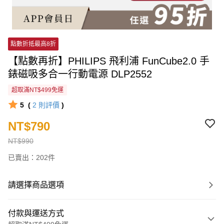
點數折抵最高8折
【點數再折】PHILIPS 飛利浦 FunCube2.0 手
錶磁吸多合一行動電源 DLP2552
超取滿NT$499免運
5
(
2
則評價
)
NT$790
NT$990
已賣出：202件
請選擇商品選項
付款與運送方式