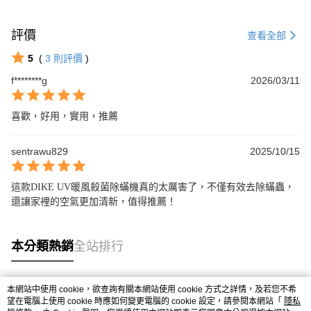
評價
查看全部
5
(
3
則評價
)
f********g
2026/03/11
喜歡，好用，實用，推薦
sentrawu829
2025/10/15
這款DIKE UV暖風殺菌除蟎機真的太厲害了，不僅有效去除蟎蟲，
還讓家裡的空氣更加清新，值得推薦！
本分類熱銷
全站排行
本網站中使用 cookie，欲查詢有關本網站使用 cookie 方式之詳情，及若您不希
熱門標籤
望在電腦上使用 cookie 時應如何變更電腦的 cookie 設定，請參閱本網站「
隱私