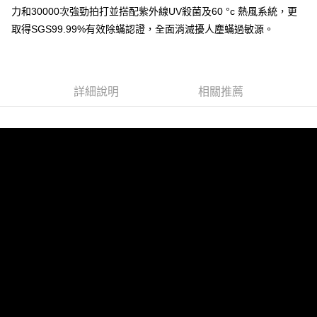
AFTEE先享後付
1.本服務由台灣大哥大提供，台灣大哥大用戶可立即使用無須另外申請。
力和30000次強勁拍打並搭配紫外線UV殺菌及60 °c 熱風系統，更
2.付款方式選擇「大哥付你分期」，訂單成立後會自動跳轉到大哥付的交易
相關說明
取得SGS99.99%有效除蟎認證，全面消滅擾人塵蟎過敏源。
流程，驗證手機門號後，選擇欲分期的期數、繳款截止日，確認付款後即完
【關於「AFTEE先享後付」】
成交易。
ATM付款
AFTEE先享後付是「在收到商品之後才付款」的支付方式。 讓您購物簡單
3.實際核准額度、可分期數及費用金額請依後續交易確認頁面所載為準。
便利好安心！
4.訂單成立30分鐘內，如未前往確認交易或遇審核未通過，訂單將自動取
１．簡單：不需註冊會員、不需綁卡、不需儲值。
運送方式
消。如遇「轉專審核」未通過狀況，表示未達大哥付你分期系統評分，恕無
詳細說明
相關推薦
２．便利：只要手機號碼，簡訊認證，即可結帳。
法說明評估內容。
３．安心：先確認商品／服務後，再付款。
宅配
【繳款方式說明】
1.分期款項不併入電信帳單，「大哥付你分期」於每月結算日後寄送繳費提
每筆NT$100，滿NT$999(含以上)免運費
【「AFTEE先享後付」結帳流程】
醒簡訊。
１．於結帳方式選擇「AFTEE先享後付」後，將跳轉至「AFTEE先享後付」
2.透過簡訊連結打開帳單後，可選擇「超商條碼／台灣大直營門市／銀行轉
結帳頁面，進行簡訊認證並確認金額後，即可完成結帳。
帳／街口支付／iPASS MONEY」等通路繳費。
２．訂單成立數日內，您將收到繳費通知簡訊。
３．收到繳費通知簡訊後14天內，點擊此簡訊中的連結，可透過四大超商／
【注意事項】
ATM／網路銀行／等多元方式進行付款，方視為交易完成。
1.本服務係由「台灣大哥大股份有限公司」（以下簡稱本公司）所提供，讓
※ 請注意：結帳手續完成當下不需立刻繳費，但若您需要取消訂單，請聯絡
用戶於交易時，得透過本服務購買商品或服務，並由商店將買賣／分期付款
購買商品的店家。未經商家同意取消之訂單仍視為有效，需透過AFTEE先享
買賣價金債權讓與本公司後，依約使用本公司帳單繳交帳款。
後付繳納相關費用。
2.基於同意付款使用「大哥付你分期」之契約關係目的，商店將以您的個人
※ 交易是否成功請以「AFTEE先享後付 」之結帳頁面顯示為準，若有關於
資料（包含姓名、電話或地址）提供予台灣大哥大進項蒐集、處理及利用，
是否繳費成功／繳費後需取消欲退款等相關疑問，請聯繫「AFTEE先享後付
由本公司與您本人進行分期帳單所需資料之確認、核對及更正。
客戶支援中心」
https://netprotections.freshdesk.com/support/home
3.完整用戶服務條款，請詳閱以下連結：
https://oppay.tw/userRule
【注意事項】
１．透過由恩沛科技股份有限公司提供之「AFTEE先享後付」服務完成之交