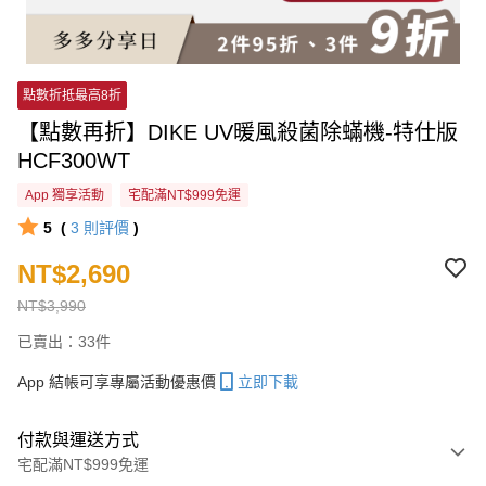
點數折抵最高8折
【點數再折】DIKE UV暖風殺菌除蟎機-特仕版
HCF300WT
App 獨享活動
宅配滿NT$999免運
5
(
3
則評價
)
NT$2,690
NT$3,990
已賣出：33件
App 結帳可享專屬活動優惠價
立即下載
付款與運送方式
宅配滿NT$999免運