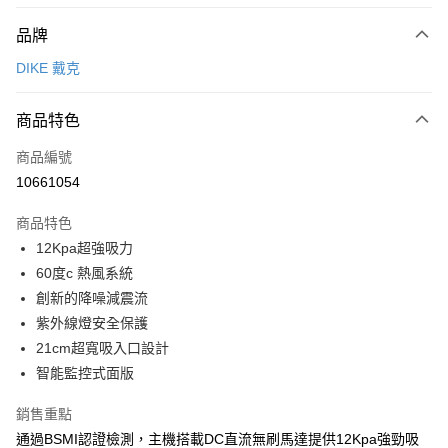
付款方式
品牌
信用卡一次付款
DIKE 戴克
信用卡分期付款
3 期 0 利率 每期
NT$896
21家銀行
商品特色
6 期 0 利率 每期
NT$448
21家銀行
合作金庫商業銀行
第一商業銀行
商品編號
華南商業銀行
彰化商業銀行
12 期 0 利率 每期
NT$224
21家銀行
合作金庫商業銀行
第一商業銀行
10661054
上海商業儲蓄銀行
台北富邦商業銀行
華南商業銀行
彰化商業銀行
合作金庫商業銀行
第一商業銀行
LINE Pay
國泰世華商業銀行
兆豐國際商業銀行
上海商業儲蓄銀行
台北富邦商業銀行
商品特色
華南商業銀行
彰化商業銀行
臺灣中小企業銀行
台中商業銀行
國泰世華商業銀行
兆豐國際商業銀行
12Kpa超強吸力
Apple Pay
上海商業儲蓄銀行
台北富邦商業銀行
匯豐（台灣）商業銀行
華泰商業銀行
臺灣中小企業銀行
台中商業銀行
國泰世華商業銀行
兆豐國際商業銀行
60度c 熱風系統
聯邦商業銀行
遠東國際商業銀行
匯豐（台灣）商業銀行
華泰商業銀行
街口支付
臺灣中小企業銀行
台中商業銀行
元大商業銀行
永豐商業銀行
創新的降噪減震流
聯邦商業銀行
遠東國際商業銀行
匯豐（台灣）商業銀行
華泰商業銀行
玉山商業銀行
星展（台灣）商業銀行
悠遊付
紫外線燈安全保護
元大商業銀行
永豐商業銀行
聯邦商業銀行
遠東國際商業銀行
台新國際商業銀行
中國信託商業銀行
玉山商業銀行
星展（台灣）商業銀行
21cm超寬吸入口設計
元大商業銀行
永豐商業銀行
台灣樂天信用卡公司
全盈+PAY
台新國際商業銀行
中國信託商業銀行
智能監控式面版
玉山商業銀行
星展（台灣）商業銀行
台灣樂天信用卡公司
台新國際商業銀行
中國信託商業銀行
大哥付你分期
銷售重點
台灣樂天信用卡公司
相關說明
通過BSMI認證檢測，主機搭載DC直流無刷馬達提供12Kpa強勁吸
【大哥付你分期使用說明】