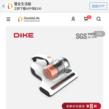
雙全生活館
開啟APP
立即下載APP領$100
0
1
/
11