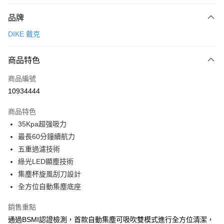
付款方式
品牌
信用卡一次付款
DIKE 戴克
信用卡分期付款
3 期 0 利率 每期
NT$2,663
21家銀行
商品特色
6 期 0 利率 每期
NT$1,331
21家銀行
合作金庫商業銀行
第一商業銀行
商品編號
華南商業銀行
彰化商業銀行
12 期 0 利率 每期
NT$665
21家銀行
合作金庫商業銀行
第一商業銀行
10934444
上海商業儲蓄銀行
台北富邦商業銀行
華南商業銀行
彰化商業銀行
合作金庫商業銀行
第一商業銀行
LINE Pay
國泰世華商業銀行
兆豐國際商業銀行
上海商業儲蓄銀行
台北富邦商業銀行
商品特色
華南商業銀行
彰化商業銀行
臺灣中小企業銀行
台中商業銀行
國泰世華商業銀行
兆豐國際商業銀行
35Kpa超强吸力
Apple Pay
上海商業儲蓄銀行
台北富邦商業銀行
匯豐（台灣）商業銀行
華泰商業銀行
臺灣中小企業銀行
台中商業銀行
國泰世華商業銀行
兆豐國際商業銀行
最長60分鐘續航力
聯邦商業銀行
遠東國際商業銀行
匯豐（台灣）商業銀行
華泰商業銀行
街口支付
臺灣中小企業銀行
台中商業銀行
元大商業銀行
永豐商業銀行
五重過濾技術
聯邦商業銀行
遠東國際商業銀行
匯豐（台灣）商業銀行
華泰商業銀行
玉山商業銀行
星展（台灣）商業銀行
悠遊付
綠光LED顯塵技術
元大商業銀行
永豐商業銀行
聯邦商業銀行
遠東國際商業銀行
台新國際商業銀行
中國信託商業銀行
玉山商業銀行
星展（台灣）商業銀行
集塵杯旋風刮刀設計
元大商業銀行
永豐商業銀行
台灣樂天信用卡公司
全盈+PAY
台新國際商業銀行
中國信託商業銀行
全方位自動集塵底座
玉山商業銀行
星展（台灣）商業銀行
台灣樂天信用卡公司
台新國際商業銀行
中國信託商業銀行
大哥付你分期
銷售重點
台灣樂天信用卡公司
相關說明
通過BSMI認證檢測，首款自動集塵可吸吹雙模式進行全方位清潔，
【大哥付你分期使用說明】