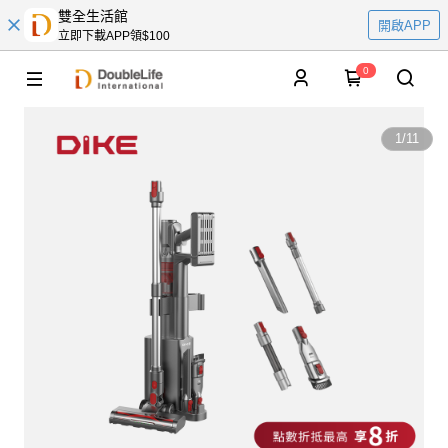
雙全生活館
開啟APP
立即下載APP領$100
0
1
/
11