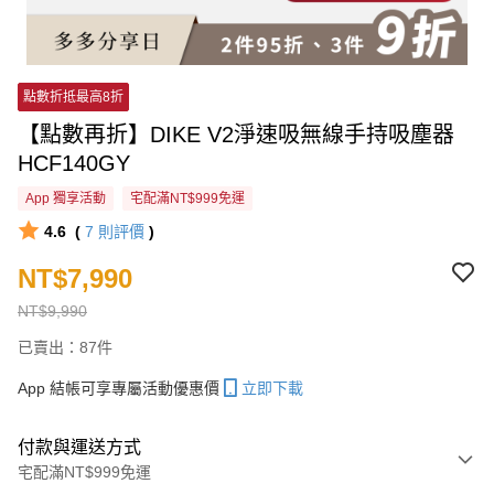
點數折抵最高8折
【點數再折】DIKE V2淨速吸無線手持吸塵器
HCF140GY
App 獨享活動
宅配滿NT$999免運
4.6
(
7
則評價
)
NT$7,990
NT$9,990
已賣出：87件
App 結帳可享專屬活動優惠價
立即下載
付款與運送方式
宅配滿NT$999免運