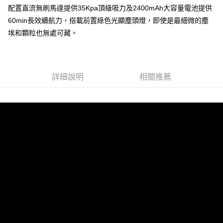
AFTEE先享後付
1.本服務由台灣大哥大提供，台灣大哥大用戶可立即使用無須另外申請。
配置直流無刷馬達提供35Kpa頂級吸力及2400mAh大容量電池提供
2.付款方式選擇「大哥付你分期」，訂單成立後會自動跳轉到大哥付的交易
相關說明
60min長效續航力，搭載前置綠色光顯塵頭燈，即使是最細微的塵
流程，驗證手機門號後，選擇欲分期的期數、繳款截止日，確認付款後即完
【關於「AFTEE先享後付」】
埃和顆粒也無處可藏。
成交易。
ATM付款
AFTEE先享後付是「在收到商品之後才付款」的支付方式。 讓您購物簡單
3.實際核准額度、可分期數及費用金額請依後續交易確認頁面所載為準。
便利好安心！
4.訂單成立30分鐘內，如未前往確認交易或遇審核未通過，訂單將自動取
１．簡單：不需註冊會員、不需綁卡、不需儲值。
運送方式
消。如遇「轉專審核」未通過狀況，表示未達大哥付你分期系統評分，恕無
２．便利：只要手機號碼，簡訊認證，即可結帳。
法說明評估內容。
３．安心：先確認商品／服務後，再付款。
詳細說明
相關推薦
宅配
【繳款方式說明】
1.分期款項不併入電信帳單，「大哥付你分期」於每月結算日後寄送繳費提
每筆NT$100，滿NT$999(含以上)免運費
【「AFTEE先享後付」結帳流程】
醒簡訊。
１．於結帳方式選擇「AFTEE先享後付」後，將跳轉至「AFTEE先享後付」
2.透過簡訊連結打開帳單後，可選擇「超商條碼／台灣大直營門市／銀行轉
結帳頁面，進行簡訊認證並確認金額後，即可完成結帳。
帳／街口支付／iPASS MONEY」等通路繳費。
２．訂單成立數日內，您將收到繳費通知簡訊。
３．收到繳費通知簡訊後14天內，點擊此簡訊中的連結，可透過四大超商／
【注意事項】
ATM／網路銀行／等多元方式進行付款，方視為交易完成。
1.本服務係由「台灣大哥大股份有限公司」（以下簡稱本公司）所提供，讓
※ 請注意：結帳手續完成當下不需立刻繳費，但若您需要取消訂單，請聯絡
用戶於交易時，得透過本服務購買商品或服務，並由商店將買賣／分期付款
購買商品的店家。未經商家同意取消之訂單仍視為有效，需透過AFTEE先享
買賣價金債權讓與本公司後，依約使用本公司帳單繳交帳款。
後付繳納相關費用。
2.基於同意付款使用「大哥付你分期」之契約關係目的，商店將以您的個人
※ 交易是否成功請以「AFTEE先享後付 」之結帳頁面顯示為準，若有關於
資料（包含姓名、電話或地址）提供予台灣大哥大進項蒐集、處理及利用，
是否繳費成功／繳費後需取消欲退款等相關疑問，請聯繫「AFTEE先享後付
由本公司與您本人進行分期帳單所需資料之確認、核對及更正。
客戶支援中心」
https://netprotections.freshdesk.com/support/home
3.完整用戶服務條款，請詳閱以下連結：
https://oppay.tw/userRule
【注意事項】
１．透過由恩沛科技股份有限公司提供之「AFTEE先享後付」服務完成之交