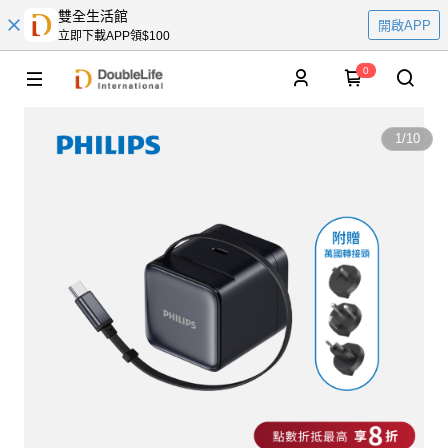
雙全生活館
開啟APP
立即下載APP領$100
0
1
/
10