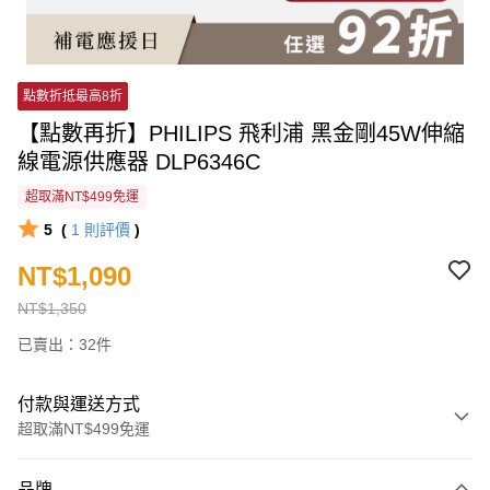
點數折抵最高8折
【點數再折】PHILIPS 飛利浦 黑金剛45W伸縮
線電源供應器 DLP6346C
超取滿NT$499免運
5
(
1
則評價
)
NT$1,090
NT$1,350
已賣出：32件
付款與運送方式
超取滿NT$499免運
付款方式
品牌