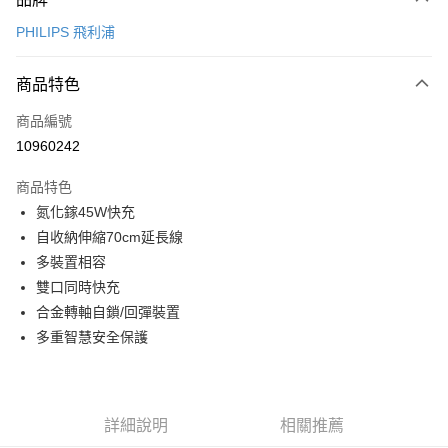
信用卡一次付款
PHILIPS 飛利浦
信用卡分期付款
3 期 0 利率 每期
NT$363
21家銀行
商品特色
6 期 0 利率 每期
NT$181
21家銀行
合作金庫商業銀行
第一商業銀行
商品編號
華南商業銀行
彰化商業銀行
12 期 0 利率 每期
NT$90
21家銀行
合作金庫商業銀行
第一商業銀行
10960242
上海商業儲蓄銀行
台北富邦商業銀行
華南商業銀行
彰化商業銀行
合作金庫商業銀行
第一商業銀行
超商取貨付款
國泰世華商業銀行
兆豐國際商業銀行
上海商業儲蓄銀行
台北富邦商業銀行
商品特色
華南商業銀行
彰化商業銀行
臺灣中小企業銀行
台中商業銀行
國泰世華商業銀行
兆豐國際商業銀行
氮化鎵45W快充
LINE Pay
上海商業儲蓄銀行
台北富邦商業銀行
匯豐（台灣）商業銀行
華泰商業銀行
臺灣中小企業銀行
台中商業銀行
國泰世華商業銀行
兆豐國際商業銀行
自收納伸縮70cm延長線
聯邦商業銀行
遠東國際商業銀行
匯豐（台灣）商業銀行
華泰商業銀行
Apple Pay
臺灣中小企業銀行
台中商業銀行
元大商業銀行
永豐商業銀行
多裝置相容
聯邦商業銀行
遠東國際商業銀行
匯豐（台灣）商業銀行
華泰商業銀行
玉山商業銀行
星展（台灣）商業銀行
街口支付
雙口同時快充
元大商業銀行
永豐商業銀行
聯邦商業銀行
遠東國際商業銀行
台新國際商業銀行
中國信託商業銀行
玉山商業銀行
星展（台灣）商業銀行
合金轉軸自鎖/回彈裝置
元大商業銀行
永豐商業銀行
台灣樂天信用卡公司
悠遊付
台新國際商業銀行
中國信託商業銀行
多重智慧安全保護
玉山商業銀行
星展（台灣）商業銀行
台灣樂天信用卡公司
台新國際商業銀行
中國信託商業銀行
全盈+PAY
台灣樂天信用卡公司
大哥付你分期
相關說明
詳細說明
相關推薦
【大哥付你分期使用說明】