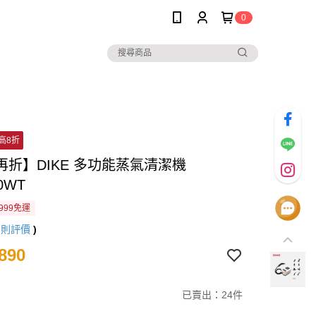
0
高8折
再折】DIKE 多功能蒸氣清潔機
0WT
999免運
2
則評價
)
890
已賣出：24件