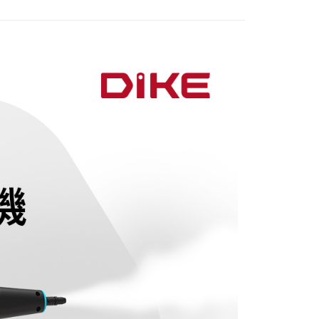
付／iPASS MONEY」等通路繳費。
成立數日內，您將收到繳費通知簡訊。
費通知簡訊後14天內，點擊此簡訊中的連結，可透過四大超商
項】
網路銀行／等多元方式進行付款，方視為交易完成。
係由「台灣大哥大股份有限公司」（以下簡稱本公司）所提供，讓
：結帳手續完成當下不需立刻繳費，但若您需要取消訂單，請聯
易時，得透過本服務購買商品或服務，並由商店將買賣／分期付
的店家。未經商家同意取消之訂單仍視為有效，需透過AFTEE
金債權讓與本公司後，依約使用本公司帳單繳交帳款。
繳納相關費用。
意付款使用「大哥付你分期」之契約關係目的，商店將以您的個人
否成功請以「AFTEE先享後付 」之結帳頁面顯示為準，若有關於
含姓名、電話或地址）提供予台灣大哥大進項蒐集、處理及利
功／繳費後需取消欲退款等相關疑問，請聯繫「AFTEE先享後
公司與您本人進行分期帳單所需資料之確認、核對及更正。
援中心」
https://netprotections.freshdesk.com/support/home
戶服務條款，請詳閱以下連結：
https://oppay.tw/userRule
項】
恩沛科技股份有限公司提供之「AFTEE先享後付」服務完成之
依本服務之必要範圍內提供個人資料，並將交易相關給付款項請
讓予恩沛科技股份有限公司。
個人資料處理事宜，請瀏覽以下網址：
ee.tw/terms/#terms3
年的使用者請事先徵得法定代理人或監護人之同意方可使用
E先享後付」，若未經同意申辦者引起之損失，本公司不負相關責
AFTEE先享後付」時，將依據個別帳號之用戶狀況，依本公司
核予不同之上限額度；若仍有額度不足之情形，本公司將視審查
用戶進行身份認證。
一人註冊多個帳號或使用他人資訊註冊。若發現惡意使用之情
科技股份有限公司將有權停止該用戶之使用額度並採取法律行