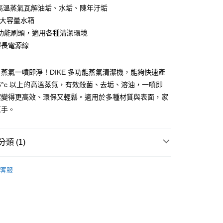
業銀行
彰化商業銀行
小企業銀行
台中商業銀行
°C高溫蒸氣瓦解油垢、水垢、陳年汙垢
華商業銀行
兆豐國際商業銀行
業儲蓄銀行
台北富邦商業銀行
台灣）商業銀行
華泰商業銀行
小企業銀行
台中商業銀行
ml大容量水箱
華商業銀行
兆豐國際商業銀行
業銀行
遠東國際商業銀行
台灣）商業銀行
華泰商業銀行
功能刷頭，適用各種清潔環境
小企業銀行
台中商業銀行
業銀行
永豐商業銀行
業銀行
遠東國際商業銀行
台灣）商業銀行
華泰商業銀行
超長電源線
業銀行
星展（台灣）商業銀行
業銀行
永豐商業銀行
業銀行
遠東國際商業銀行
際商業銀行
中國信託商業銀行
業銀行
星展（台灣）商業銀行
業銀行
永豐商業銀行
天信用卡公司
際商業銀行
中國信託商業銀行
蒸氣一噴即淨！DIKE 多功能蒸氣清潔機，能夠快速產
業銀行
星展（台灣）商業銀行
天信用卡公司
05°c 以上的高溫蒸氣，有效殺菌、去垢、溶油，一噴即
際商業銀行
中國信託商業銀行
分期
天信用卡公司
潔變得更高效、環保又輕鬆。適用於多種材質與表面，家
你分期使用說明】
幫手。
享後付
由台灣大哥大提供，台灣大哥大用戶可立即使用無須另外申請。
式選擇「大哥付你分期」，訂單成立後會自動跳轉到大哥付的交易
證手機門號後，選擇欲分期的期數、繳款截止日，確認付款後即
FTEE先享後付」】
類 (1)
。
先享後付是「在收到商品之後才付款」的支付方式。 讓您購物簡單
准額度、可分期數及費用金額請依後續交易確認頁面所載為準。
心！
立30分鐘內，如未前往確認交易或遇審核未通過，訂單將自動取
蒸氣清洗機
：不需註冊會員、不需綁卡、不需儲值。
客服
「轉專審核」未通過狀況，表示未達大哥付你分期系統評分，恕
：只要手機號碼，簡訊認證，即可結帳。
評估內容。
：先確認商品／服務後，再付款。
式說明】
項不併入電信帳單，「大哥付你分期」於每月結算日後寄送繳費提
EE先享後付」結帳流程】
00，滿NT$999(含以上)免運費
方式選擇「AFTEE先享後付」後，將跳轉至「AFTEE先享後
訊連結打開帳單後，可選擇「超商條碼／台灣大直營門市／銀行轉
頁面，進行簡訊認證並確認金額後，即可完成結帳。