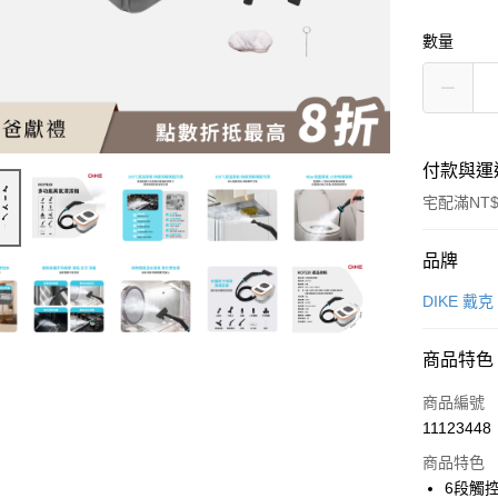
數量
付款與運
宅配滿NT$
付款方式
品牌
信用卡一
DIKE 戴克
信用卡分
商品特色
3 期 
商品編號
6 期 
合作金
11123448
華南商
12 期
合作金
上海商
商品特色
華南商
合作金
LINE Pay
國泰世
6段觸
上海商