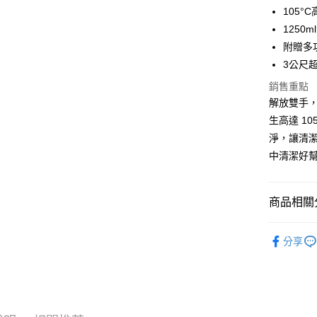
華南商
臺灣中
105
國泰世
Apple Pay
上海商
匯豐（
臺灣中
1250
國泰世
聯邦商
匯豐（
街口支付
附贈多
臺灣中
元大商
聯邦商
匯豐（
3公尺
玉山商
悠遊付
元大商
聯邦商
台新國
玉山商
銷售重點
元大商
台灣樂
全盈+PAY
台新國
解放雙手，
玉山商
台灣樂
生高達 1
台新國
大哥付你
台灣樂
淨，讓清
相關說明
【大哥付
中清潔好
AFTEE先
1.本服務
2.付款方
相關說明
流程，驗
【關於「A
商品相關分
ATM付款
完成交易
AFTEE
3.實際核
便利好安
清潔家電
4.訂單成
１．簡單
分享
消。如遇
２．便利
運送方式
無法說明
３．安心
【繳款方
宅配
1.分期款
【「AFT
醒簡訊。
每筆NT$1
１．於結帳
2.透過簡
付」結帳