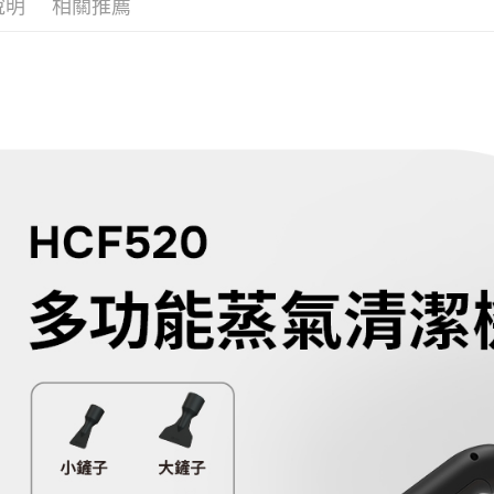
帳／街口支
說明
相關推薦
２．訂單
３．收到繳
【注意事
／ATM／
1.本服務
※ 請注意
用戶於交
絡購買商品
款買賣價
先享後付
2.基於同
※ 交易是
資料（包
是否繳費成
用，由本
付客戶支
3.完整用
【注意事
１．透過由
交易，需
求債權轉
２．關於
https://aft
３．未成
「AFTE
任。
４．使用「
即時審查
結果請求
５．嚴禁
形，恩沛
動。