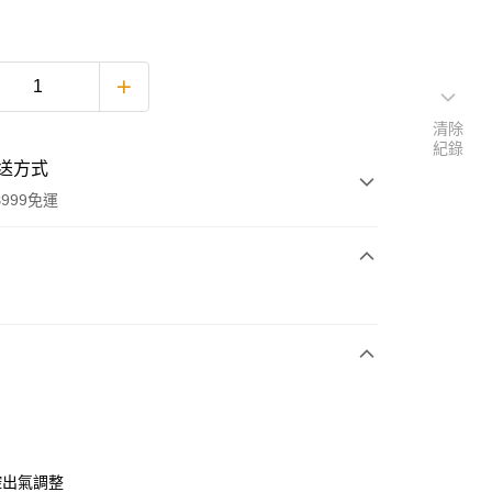
清除
紀錄
送方式
999免運
次付款
期付款
0 利率 每期
NT$630
21家銀行
0 利率 每期
NT$315
21家銀行
庫商業銀行
第一商業銀行
業銀行
彰化商業銀行
 0 利率 每期
NT$157
21家銀行
庫商業銀行
第一商業銀行
業儲蓄銀行
台北富邦商業銀行
業銀行
彰化商業銀行
庫商業銀行
第一商業銀行
華商業銀行
兆豐國際商業銀行
控出氣調整
業儲蓄銀行
台北富邦商業銀行