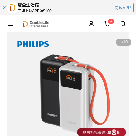
雙全生活館
開啟APP
立即下載APP領$100
0
1
/
10