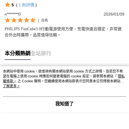
5
(
1
則評價
)
n********0
2026/01/09
|
白色
PHILIPS FunCube3.0行動電源使用方便，充電快速且穩定，非常適
合外出時攜帶，品質值得信賴。
本分類熱銷
全站排行
本網站中使用 cookie，欲查詢有關本網站使用 cookie 方式之詳情，及若您不希
熱門標籤
望在電腦上使用 cookie 時應如何變更電腦的 cookie 設定，請參閱本網站「
隱私
權條款
」之 Cookie 聲明。您繼續使用本網站即表示您同意本公司得按本網站使
用條款之 Cookie 聲明使用 cookie。
了解更多 >
我知道了