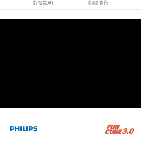
大哥付你分期
詳細說明
相關推薦
相關說明
【大哥付你分期使用說明】
AFTEE先享後付
1.本服務由台灣大哥大提供，台灣大哥大用戶可立即使用無須另外申請。
2.付款方式選擇「大哥付你分期」，訂單成立後會自動跳轉到大哥付的交易
相關說明
流程，驗證手機門號後，選擇欲分期的期數、繳款截止日，確認付款後即完
【關於「AFTEE先享後付」】
成交易。
ATM付款
AFTEE先享後付是「在收到商品之後才付款」的支付方式。 讓您購物簡單
3.實際核准額度、可分期數及費用金額請依後續交易確認頁面所載為準。
便利好安心！
4.訂單成立30分鐘內，如未前往確認交易或遇審核未通過，訂單將自動取
１．簡單：不需註冊會員、不需綁卡、不需儲值。
運送方式
消。如遇「轉專審核」未通過狀況，表示未達大哥付你分期系統評分，恕無
２．便利：只要手機號碼，簡訊認證，即可結帳。
法說明評估內容。
３．安心：先確認商品／服務後，再付款。
全家取貨付款
【繳款方式說明】
1.分期款項不併入電信帳單，「大哥付你分期」於每月結算日後寄送繳費提
每筆NT$60，滿NT$499(含以上)免運費
【「AFTEE先享後付」結帳流程】
醒簡訊。
１．於結帳方式選擇「AFTEE先享後付」後，將跳轉至「AFTEE先享後付」
2.透過簡訊連結打開帳單後，可選擇「超商條碼／台灣大直營門市／銀行轉
付款後全家取貨
結帳頁面，進行簡訊認證並確認金額後，即可完成結帳。
帳／街口支付／iPASS MONEY」等通路繳費。
２．訂單成立數日內，您將收到繳費通知簡訊。
每筆NT$60，滿NT$499(含以上)免運費
３．收到繳費通知簡訊後14天內，點擊此簡訊中的連結，可透過四大超商／
【注意事項】
ATM／網路銀行／等多元方式進行付款，方視為交易完成。
付款後萊爾富取貨
1.本服務係由「台灣大哥大股份有限公司」（以下簡稱本公司）所提供，讓
※ 請注意：結帳手續完成當下不需立刻繳費，但若您需要取消訂單，請聯絡
用戶於交易時，得透過本服務購買商品或服務，並由商店將買賣／分期付款
每筆NT$99,999
購買商品的店家。未經商家同意取消之訂單仍視為有效，需透過AFTEE先享
買賣價金債權讓與本公司後，依約使用本公司帳單繳交帳款。
後付繳納相關費用。
2.基於同意付款使用「大哥付你分期」之契約關係目的，商店將以您的個人
7-11取貨付款
※ 交易是否成功請以「AFTEE先享後付 」之結帳頁面顯示為準，若有關於
資料（包含姓名、電話或地址）提供予台灣大哥大進項蒐集、處理及利用，
是否繳費成功／繳費後需取消欲退款等相關疑問，請聯繫「AFTEE先享後付
每筆NT$60，滿NT$699(含以上)免運費
由本公司與您本人進行分期帳單所需資料之確認、核對及更正。
客戶支援中心」
https://netprotections.freshdesk.com/support/home