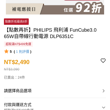
點數折抵最高8折
【點數再折】PHILIPS 飛利浦 FunCube3.0
65W自帶線行動電源 DLP6351C
超取滿NT$499免運
5
(
1
則評價
)
NT$2,490
NT$3,090
已賣出：24件
請選擇商品選項
付款與運送方式