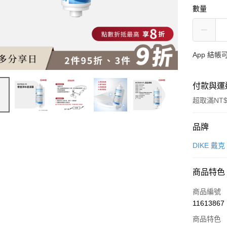
數量
App 結
付款與運
超取滿NT$
付款方式
品牌
信用卡一
DIKE 戴克
信用卡分
商品特色
3 期 
商品編號
6 期 
合作金
11613867
華南商
12 期
合作金
上海商
商品特色
華南商
合作金