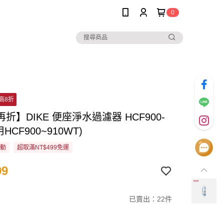
0
高8折
折】DIKE 便座淨水過濾器 HCF900-
用HCF900~910WT)
活動
超取滿NT$499免運
99
已賣出：22件