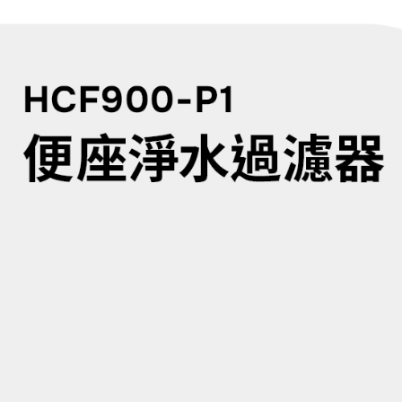
1.分期款
【「AFT
醒簡訊。
每筆NT$6
１．於結帳
2.透過簡
付」結帳
帳／街口支
付款後全
２．訂單
３．收到繳
每筆NT$6
【注意事
／ATM／
1.本服務
※ 請注意
付款後萊
用戶於交
絡購買商品
款買賣價
先享後付
每筆NT$99
2.基於同
※ 交易是
資料（包
是否繳費成
7-11取貨
用，由本
付客戶支
每筆NT$6
3.完整用
【注意事
付款後7-1
１．透過由
交易，需
每筆NT$6
求債權轉
２．關於
宅配
https://aft
每筆NT$1
３．未成
「AFTE
任。
４．使用「
即時審查
結果請求