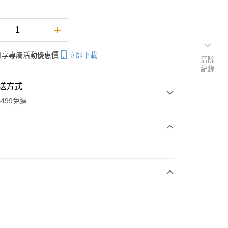
帳可享專屬活動優惠價
立即下載
清除
紀錄
送方式
499免運
次付款
期付款
0 利率 每期
NT$99
21家銀行
0 利率 每期
NT$49
21家銀行
庫商業銀行
第一商業銀行
業銀行
彰化商業銀行
 0 利率 每期
NT$24
21家銀行
庫商業銀行
第一商業銀行
業儲蓄銀行
台北富邦商業銀行
業銀行
彰化商業銀行
庫商業銀行
第一商業銀行