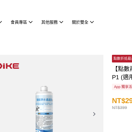
會員專區
其他服務
關於雙全
點數折抵最
【點數再
P1 (適
App 獨享
NT$2
NT$399