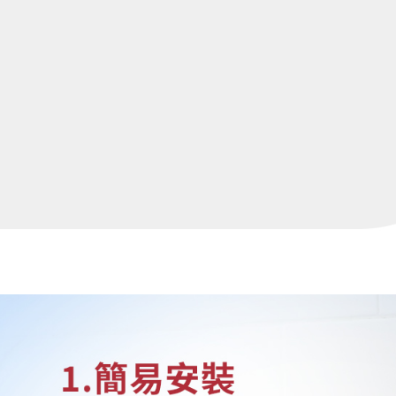
５．嚴禁
形，恩沛
動。