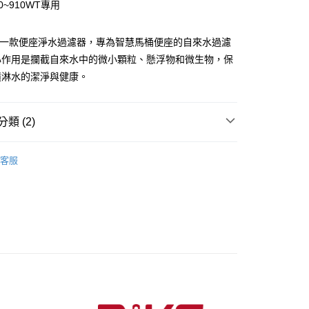
付款
華商業銀行
兆豐國際商業銀行
00~910WT專用
業儲蓄銀行
台北富邦商業銀行
業銀行
彰化商業銀行
小企業銀行
台中商業銀行
華商業銀行
兆豐國際商業銀行
業儲蓄銀行
台北富邦商業銀行
台灣）商業銀行
華泰商業銀行
小企業銀行
台中商業銀行
0是一款便座淨水過濾器，專為智慧馬桶便座的自來水過濾
華商業銀行
兆豐國際商業銀行
業銀行
遠東國際商業銀行
台灣）商業銀行
華泰商業銀行
小企業銀行
台中商業銀行
心作用是攔截自來水中的微小顆粒、懸浮物和微生物，保
業銀行
永豐商業銀行
業銀行
遠東國際商業銀行
台灣）商業銀行
華泰商業銀行
業銀行
星展（台灣）商業銀行
噴淋水的潔淨與健康。
業銀行
永豐商業銀行
業銀行
遠東國際商業銀行
際商業銀行
中國信託商業銀行
業銀行
星展（台灣）商業銀行
業銀行
永豐商業銀行
天信用卡公司
際商業銀行
中國信託商業銀行
業銀行
星展（台灣）商業銀行
類 (2)
天信用卡公司
際商業銀行
中國信託商業銀行
天信用卡公司
智能便座
分期
客服
你分期使用說明】
享後付
由台灣大哥大提供，台灣大哥大用戶可立即使用無須另外申請。
式選擇「大哥付你分期」，訂單成立後會自動跳轉到大哥付的交易
證手機門號後，選擇欲分期的期數、繳款截止日，確認付款後即
FTEE先享後付」】
。
先享後付是「在收到商品之後才付款」的支付方式。 讓您購物簡單
准額度、可分期數及費用金額請依後續交易確認頁面所載為準。
心！
立30分鐘內，如未前往確認交易或遇審核未通過，訂單將自動取
：不需註冊會員、不需綁卡、不需儲值。
「轉專審核」未通過狀況，表示未達大哥付你分期系統評分，恕
：只要手機號碼，簡訊認證，即可結帳。
評估內容。
：先確認商品／服務後，再付款。
式說明】
付款