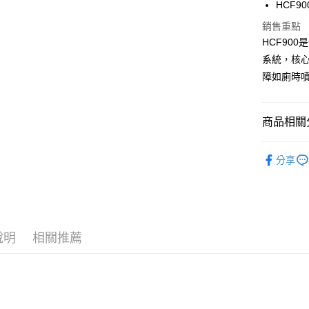
超商取貨
國泰世
HCF9
上海商
華南商
臺灣中
國泰世
銷售重點
LINE Pay
上海商
匯豐（
臺灣中
HCF90
國泰世
聯邦商
匯豐（
Apple Pay
臺灣中
系統，核
元大商
聯邦商
匯豐（
玉山商
障如廁時
街口支付
元大商
聯邦商
台新國
玉山商
元大商
台灣樂
悠遊付
台新國
玉山商
商品相關分
台灣樂
台新國
全盈+PAY
台灣樂
清潔家電
大哥付你
分享
耗材配件
相關說明
【大哥付
AFTEE先
1.本服務
2.付款方
相關說明
流程，驗
【關於「A
ATM付款
完成交易
說明
相關推薦
AFTEE
3.實際核
便利好安
4.訂單成
１．簡單
消。如遇
２．便利
運送方式
無法說明
３．安心
【繳款方
全家取貨