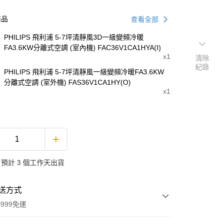
商品
查看全部
PHILIPS 飛利浦 5-7坪清靜風3D一級變頻冷暖
FA3.6KW分離式空調 (室內機) FAC36V1CA1HYA(I)
x1
清除
紀錄
PHILIPS 飛利浦 5-7坪清靜風一級變頻冷暖FA3.6KW
分離式空調 (室外機) FAS36V1CA1HY(O)
x1
預計 3 個工作天出貨
送方式
999免運