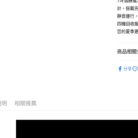
7坪清靜風
AFTEE先
1.本服務
計，搭載
2.付款方
相關說明
靜音運行
流程，驗
【關於「A
ATM付款
完成交易
AFTEE
四機回收服
3.實際核
便利好安
您的夏季
4.訂單成
１．簡單
消。如遇
２．便利
運送方式
無法說明
３．安心
【繳款方
商品相關分
宅配
1.分期款
【「AFT
醒簡訊。
每筆NT$1
１．於結帳
夏季家電
2.透過簡
付」結帳
分享
帳／街口支
２．訂單
３．收到繳
【注意事
／ATM／
1.本服務
※ 請注意
用戶於交
絡購買商品
款買賣價
先享後付
說明
相關推薦
2.基於同
※ 交易是
資料（包
是否繳費成
用，由本
付客戶支
3.完整用
【注意事
１．透過由