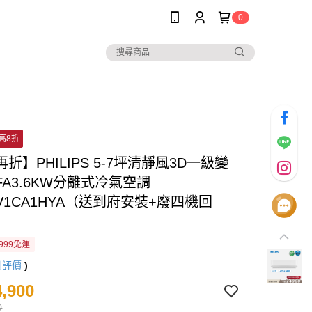
0
高8折
折】PHILIPS 5-7坪清靜風3D一級變
A3.6KW分離式冷氣空調
6V1CA1HYA（送到府安裝+廢四機回
999免運
則評價
)
,900
0