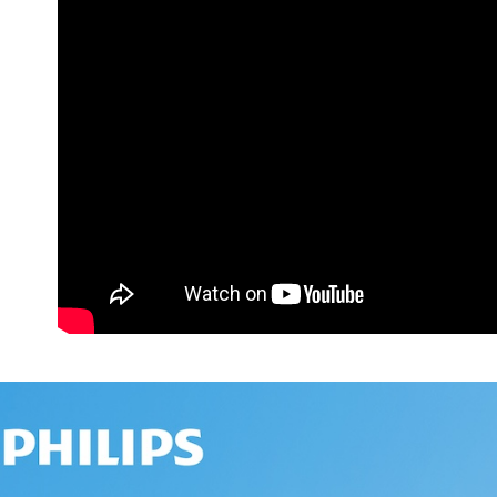
交易，需
求債權轉
２．關於
https://aft
３．未成
「AFTE
任。
４．使用「
即時審查
結果請求
５．嚴禁
形，恩沛
動。