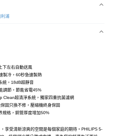
次付款
 飛利浦
期付款
0 利率 每期
NT$8,300
21家銀行
0 利率 每期
NT$4,150
21家銀行
庫商業銀行
第一商業銀行
業銀行
彰化商業銀行
 0 利率 每期
NT$2,075
21家銀行
庫商業銀行
第一商業銀行
業儲蓄銀行
台北富邦商業銀行
業銀行
彰化商業銀行
庫商業銀行
第一商業銀行
華商業銀行
兆豐國際商業銀行
上下左右自動送風
業儲蓄銀行
台北富邦商業銀行
業銀行
彰化商業銀行
小企業銀行
台中商業銀行
急速製冷，60秒急速製熱
華商業銀行
兆豐國際商業銀行
業儲蓄銀行
台北富邦商業銀行
台灣）商業銀行
華泰商業銀行
小企業銀行
台中商業銀行
系統，18dB超靜音
華商業銀行
兆豐國際商業銀行
業銀行
遠東國際商業銀行
台灣）商業銀行
華泰商業銀行
智能調節，節能省電45%
小企業銀行
台中商業銀行
業銀行
永豐商業銀行
業銀行
遠東國際商業銀行
台灣）商業銀行
華泰商業銀行
Deep Clean超清淨系統，獨家四重抗菌濾網
業銀行
星展（台灣）商業銀行
業銀行
永豐商業銀行
業銀行
遠東國際商業銀行
際商業銀行
中國信託商業銀行
機保固只換不修，壓縮機終身保固
業銀行
星展（台灣）商業銀行
業銀行
永豐商業銀行
天信用卡公司
界規格，銅管厚度增加50%
際商業銀行
中國信託商業銀行
業銀行
星展（台灣）商業銀行
天信用卡公司
際商業銀行
中國信託商業銀行
分期
天信用卡公司
，享受清新涼爽的空間是每個家庭的期待。PHILIPS 5-
你分期使用說明】