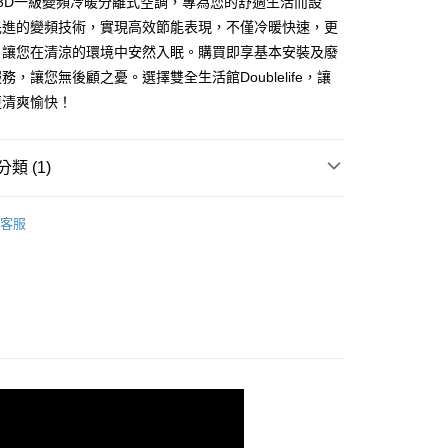
3D一級變頻冷暖分離式空調，專為您的舒適生活而設
享後付
由台灣大哥大提供，台灣大哥大用戶可立即使用無須另外申請。
先進的變頻技術，實現高效節能表現，不僅冷暖快速，更
式選擇「大哥付你分期」，訂單成立後會自動跳轉到大哥付的交易
，讓您在清涼的環境中安然入眠。購買即享基本安裝及廢
證手機門號後，選擇欲分期的期數、繳款截止日，確認付款後即
FTEE先享後付」】
。
先享後付是「在收到商品之後才付款」的支付方式。 讓您購物簡單
務，讓您無後顧之憂。選擇雙全生活館Doublelife，讓
准額度、可分期數及費用金額請依後續交易確認頁面所載為準。
心！
更清爽愉快！
立30分鐘內，如未前往確認交易或遇審核未通過，訂單將自動取
：不需註冊會員、不需綁卡、不需儲值。
「轉專審核」未通過狀況，表示未達大哥付你分期系統評分，恕
：只要手機號碼，簡訊認證，即可結帳。
評估內容。
：先確認商品／服務後，再付款。
式說明】
類 (1)
項不併入電信帳單，「大哥付你分期」於每月結算日後寄送繳費提
EE先享後付」結帳流程】
00，滿NT$999(含以上)免運費
方式選擇「AFTEE先享後付」後，將跳轉至「AFTEE先享後
分離式冷氣
訊連結打開帳單後，可選擇「超商條碼／台灣大直營門市／銀行轉
頁面，進行簡訊認證並確認金額後，即可完成結帳。
客服
付／iPASS MONEY」等通路繳費。
成立數日內，您將收到繳費通知簡訊。
費通知簡訊後14天內，點擊此簡訊中的連結，可透過四大超商
項】
網路銀行／等多元方式進行付款，方視為交易完成。
係由「台灣大哥大股份有限公司」（以下簡稱本公司）所提供，讓
：結帳手續完成當下不需立刻繳費，但若您需要取消訂單，請聯
易時，得透過本服務購買商品或服務，並由商店將買賣／分期付
的店家。未經商家同意取消之訂單仍視為有效，需透過AFTEE
金債權讓與本公司後，依約使用本公司帳單繳交帳款。
繳納相關費用。
意付款使用「大哥付你分期」之契約關係目的，商店將以您的個人
否成功請以「AFTEE先享後付 」之結帳頁面顯示為準，若有關於
含姓名、電話或地址）提供予台灣大哥大進項蒐集、處理及利
功／繳費後需取消欲退款等相關疑問，請聯繫「AFTEE先享後
公司與您本人進行分期帳單所需資料之確認、核對及更正。
援中心」
https://netprotections.freshdesk.com/support/home
戶服務條款，請詳閱以下連結：
https://oppay.tw/userRule
項】
恩沛科技股份有限公司提供之「AFTEE先享後付」服務完成之