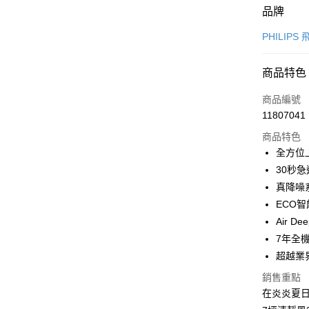
付款方式
品牌
信用卡一
PHILIPS
信用卡分
商品特色
3 期 
商品編號
6 期 
合作金
11807041
華南商
12 期
合作金
上海商
商品特色
華南商
合作金
LINE Pay
國泰世
全方位
上海商
華南商
臺灣中
30秒
國泰世
Apple Pay
上海商
匯豐（
臺灣中
真降噪
國泰世
聯邦商
匯豐（
街口支付
ECO
臺灣中
元大商
聯邦商
匯豐（
Air 
玉山商
悠遊付
元大商
聯邦商
台新國
7年全
玉山商
元大商
台灣樂
全盈+PAY
超越業
台新國
玉山商
台灣樂
台新國
大哥付你
銷售重點
台灣樂
在炎炎夏日
相關說明
【大哥付