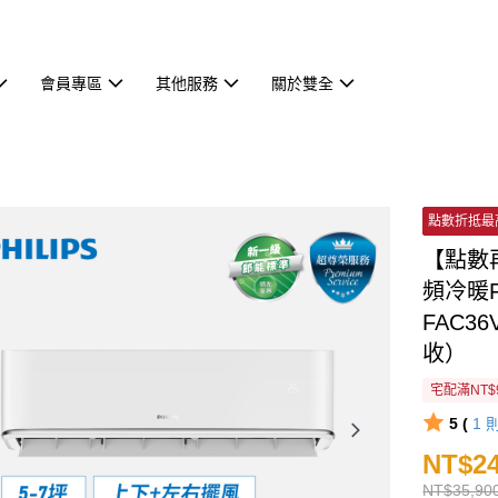
會員專區
其他服務
關於雙全
點數折抵最
【點數再
頻冷暖F
FAC3
收）
宅配滿NT$
5 (
1
NT$24
NT$35,90