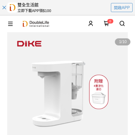
雙全生活館
開啟APP
立即下載APP領$100
0
1
/
10