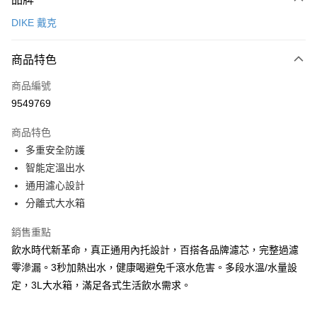
信用卡一次付款
DIKE 戴克
信用卡分期付款
3 期 0 利率 每期
NT$563
21家銀行
商品特色
6 期 0 利率 每期
NT$281
21家銀行
合作金庫商業銀行
第一商業銀行
商品編號
華南商業銀行
彰化商業銀行
12 期 0 利率 每期
NT$140
21家銀行
合作金庫商業銀行
第一商業銀行
9549769
上海商業儲蓄銀行
台北富邦商業銀行
華南商業銀行
彰化商業銀行
合作金庫商業銀行
第一商業銀行
LINE Pay
國泰世華商業銀行
兆豐國際商業銀行
上海商業儲蓄銀行
台北富邦商業銀行
商品特色
華南商業銀行
彰化商業銀行
臺灣中小企業銀行
台中商業銀行
國泰世華商業銀行
兆豐國際商業銀行
多重安全防護
Apple Pay
上海商業儲蓄銀行
台北富邦商業銀行
匯豐（台灣）商業銀行
華泰商業銀行
臺灣中小企業銀行
台中商業銀行
國泰世華商業銀行
兆豐國際商業銀行
智能定溫出水
聯邦商業銀行
遠東國際商業銀行
匯豐（台灣）商業銀行
華泰商業銀行
街口支付
臺灣中小企業銀行
台中商業銀行
元大商業銀行
永豐商業銀行
通用濾心設計
聯邦商業銀行
遠東國際商業銀行
匯豐（台灣）商業銀行
華泰商業銀行
玉山商業銀行
星展（台灣）商業銀行
悠遊付
分離式大水箱
元大商業銀行
永豐商業銀行
聯邦商業銀行
遠東國際商業銀行
台新國際商業銀行
中國信託商業銀行
玉山商業銀行
星展（台灣）商業銀行
元大商業銀行
永豐商業銀行
台灣樂天信用卡公司
全盈+PAY
銷售重點
台新國際商業銀行
中國信託商業銀行
玉山商業銀行
星展（台灣）商業銀行
台灣樂天信用卡公司
飲水時代新革命，真正通用內托設計，百搭各品牌濾芯，完整過濾
台新國際商業銀行
中國信託商業銀行
大哥付你分期
零滲漏。3秒加熱出水，健康喝避免千滾水危害。多段水溫/水量設
台灣樂天信用卡公司
相關說明
定，3L大水箱，滿足各式生活飲水需求。
【大哥付你分期使用說明】
AFTEE先享後付
1.本服務由台灣大哥大提供，台灣大哥大用戶可立即使用無須另外申請。
2.付款方式選擇「大哥付你分期」，訂單成立後會自動跳轉到大哥付的交易