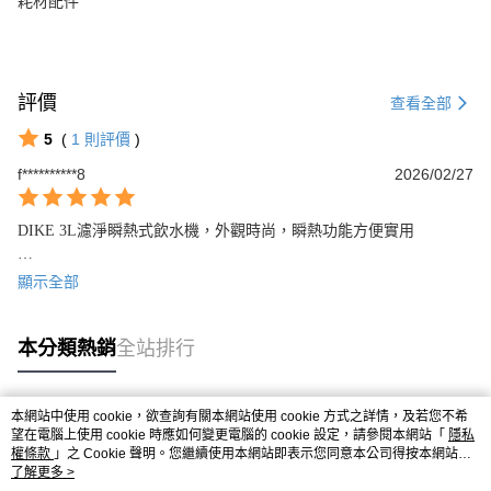
耗材配件
評價
查看全部
5
(
1
則評價
)
f**********8
2026/02/27
DIKE 3L濾淨瞬熱式飲水機，外觀時尚，瞬熱功能方便實用

出水量跟其他瞬熱相比較快，只是使用操作說明要習慣一下。
顯示全部
本分類熱銷
全站排行
本網站中使用 cookie，欲查詢有關本網站使用 cookie 方式之詳情，及若您不希
熱門標籤
望在電腦上使用 cookie 時應如何變更電腦的 cookie 設定，請參閱本網站「
隱私
權條款
」之 Cookie 聲明。您繼續使用本網站即表示您同意本公司得按本網站使
用條款之 Cookie 聲明使用 cookie。
了解更多 >