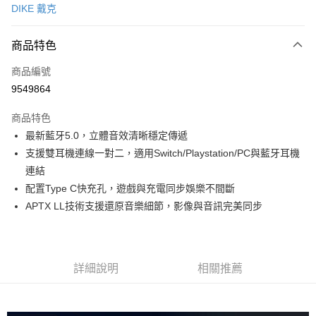
DIKE 戴克
信用卡分期付款
3 期 0 利率 每期
NT$69
21家銀行
商品特色
6 期 0 利率 每期
NT$34
21家銀行
合作金庫商業銀行
第一商業銀行
商品編號
華南商業銀行
彰化商業銀行
12 期 0 利率 每期
NT$17
21家銀行
合作金庫商業銀行
第一商業銀行
9549864
上海商業儲蓄銀行
台北富邦商業銀行
華南商業銀行
彰化商業銀行
合作金庫商業銀行
第一商業銀行
超商取貨付款
國泰世華商業銀行
兆豐國際商業銀行
上海商業儲蓄銀行
台北富邦商業銀行
商品特色
華南商業銀行
彰化商業銀行
臺灣中小企業銀行
台中商業銀行
國泰世華商業銀行
兆豐國際商業銀行
最新藍牙5.0，立體音效清晰穩定傳遞
LINE Pay
上海商業儲蓄銀行
台北富邦商業銀行
匯豐（台灣）商業銀行
華泰商業銀行
臺灣中小企業銀行
台中商業銀行
國泰世華商業銀行
兆豐國際商業銀行
支援雙耳機連線一對二，適用Switch/Playstation/PC與藍牙耳機
聯邦商業銀行
遠東國際商業銀行
匯豐（台灣）商業銀行
華泰商業銀行
Apple Pay
臺灣中小企業銀行
台中商業銀行
元大商業銀行
永豐商業銀行
連結
聯邦商業銀行
遠東國際商業銀行
匯豐（台灣）商業銀行
華泰商業銀行
玉山商業銀行
星展（台灣）商業銀行
街口支付
配置Type C快充孔，遊戲與充電同步娛樂不間斷
元大商業銀行
永豐商業銀行
聯邦商業銀行
遠東國際商業銀行
台新國際商業銀行
中國信託商業銀行
玉山商業銀行
星展（台灣）商業銀行
APTX LL技術支援還原音樂細節，影像與音訊完美同步
元大商業銀行
永豐商業銀行
台灣樂天信用卡公司
悠遊付
台新國際商業銀行
中國信託商業銀行
玉山商業銀行
星展（台灣）商業銀行
台灣樂天信用卡公司
台新國際商業銀行
中國信託商業銀行
全盈+PAY
台灣樂天信用卡公司
大哥付你分期
詳細說明
相關推薦
相關說明
【大哥付你分期使用說明】
AFTEE先享後付
1.本服務由台灣大哥大提供，台灣大哥大用戶可立即使用無須另外申請。