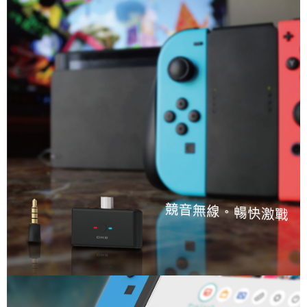
權轉讓予恩沛科技股份有限公司。
宅配
２．關於個人資料處理事宜，請瀏覽以下網址：
每筆NT$100，滿NT$999(含以上)免運費
https://aftee.tw/terms/#terms3
３．未成年的使用者請事先徵得法定代理人或監護人之同意方可使用
「AFTEE先享後付」，若未經同意申辦者引起之損失，本公司不負相關責
任。
４．使用「AFTEE先享後付」時，將依據個別帳號之用戶狀況，依本公司即
時審查核予不同之上限額度；若仍有額度不足之情形，本公司將視審查結果
請求用戶進行身份認證。
５．嚴禁一人註冊多個帳號或使用他人資訊註冊。若發現惡意使用之情形，
恩沛科技股份有限公司將有權停止該用戶之使用額度並採取法律行動。