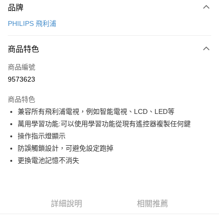
品牌
信用卡一次付款
PHILIPS 飛利浦
信用卡分期付款
3 期 0 利率 每期
NT$116
21家銀行
商品特色
6 期 0 利率 每期
NT$58
21家銀行
合作金庫商業銀行
第一商業銀行
商品編號
華南商業銀行
彰化商業銀行
12 期 0 利率 每期
NT$29
21家銀行
合作金庫商業銀行
第一商業銀行
9573623
上海商業儲蓄銀行
台北富邦商業銀行
華南商業銀行
彰化商業銀行
合作金庫商業銀行
第一商業銀行
超商取貨付款
國泰世華商業銀行
兆豐國際商業銀行
上海商業儲蓄銀行
台北富邦商業銀行
商品特色
華南商業銀行
彰化商業銀行
臺灣中小企業銀行
台中商業銀行
國泰世華商業銀行
兆豐國際商業銀行
兼容所有飛利浦電視，例如智能電視、LCD、LED等
LINE Pay
上海商業儲蓄銀行
台北富邦商業銀行
匯豐（台灣）商業銀行
華泰商業銀行
臺灣中小企業銀行
台中商業銀行
國泰世華商業銀行
兆豐國際商業銀行
萬用學習功能:可以使用學習功能從現有遙控器複製任何鍵
聯邦商業銀行
遠東國際商業銀行
匯豐（台灣）商業銀行
華泰商業銀行
Apple Pay
臺灣中小企業銀行
台中商業銀行
元大商業銀行
永豐商業銀行
操作指示燈顯示
聯邦商業銀行
遠東國際商業銀行
匯豐（台灣）商業銀行
華泰商業銀行
玉山商業銀行
星展（台灣）商業銀行
街口支付
防誤觸鎖設計，可避免設定跑掉
元大商業銀行
永豐商業銀行
聯邦商業銀行
遠東國際商業銀行
台新國際商業銀行
中國信託商業銀行
玉山商業銀行
星展（台灣）商業銀行
更換電池記憶不消失
元大商業銀行
永豐商業銀行
台灣樂天信用卡公司
悠遊付
台新國際商業銀行
中國信託商業銀行
玉山商業銀行
星展（台灣）商業銀行
台灣樂天信用卡公司
台新國際商業銀行
中國信託商業銀行
全盈+PAY
台灣樂天信用卡公司
大哥付你分期
詳細說明
相關推薦
相關說明