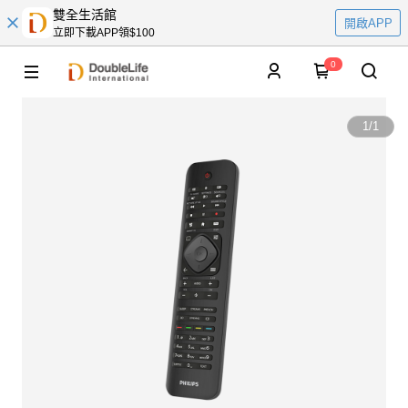
雙全生活館
開啟APP
立即下載APP領$100
0
1
/
1