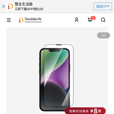
雙全生活館
開啟APP
立即下載APP領$100
0
1
/
1