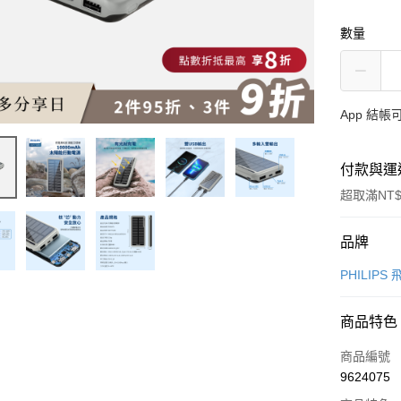
數量
App 結
付款與運
超取滿NT$
付款方式
品牌
信用卡一
PHILIPS
信用卡分
商品特色
3 期 
商品編號
6 期 
合作金
9624075
華南商
12 期
合作金