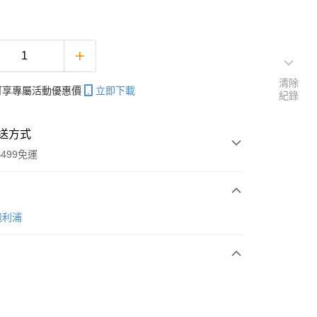
清除
帳可享專屬活動優惠價
立即下載
紀錄
送方式
499免運
次付款
 飛利浦
期付款
0 利率 每期
NT$266
21家銀行
0 利率 每期
NT$133
21家銀行
庫商業銀行
第一商業銀行
業銀行
彰化商業銀行
 0 利率 每期
NT$66
21家銀行
庫商業銀行
第一商業銀行