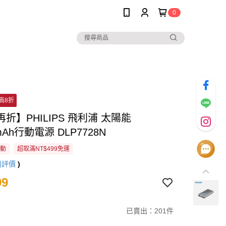
0
高8折
折】PHILIPS 飛利浦 太陽能
mAh行動電源 DLP7728N
活動
超取滿NT$499免運
則評價
)
99
已賣出：201件