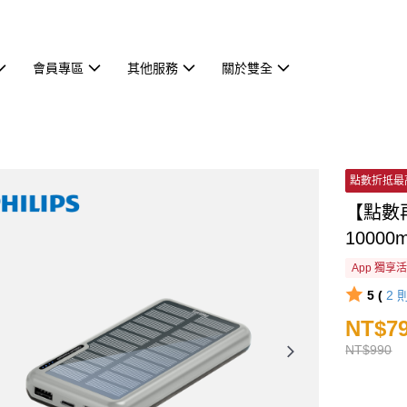
會員專區
其他服務
關於雙全
點數折抵最
【點數再
10000
App 獨享
5 (
2
NT$7
NT$990