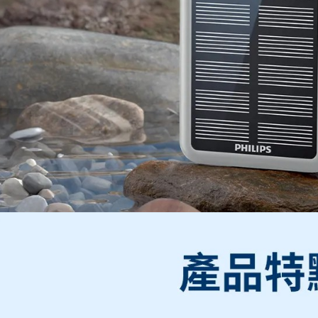
結果請求
５．嚴禁
形，恩沛
動。