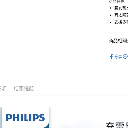
上海商
商品特色
華南商
合作金
超商取貨
國泰世
雙孔輸
上海商
華南商
臺灣中
有太陽
國泰世
LINE Pay
上海商
匯豐（
臺灣中
支援多
國泰世
聯邦商
匯豐（
Apple Pay
臺灣中
元大商
聯邦商
匯豐（
玉山商
街口支付
元大商
商品相關分
聯邦商
台新國
玉山商
元大商
台灣樂
悠遊付
台新國
充電周邊
玉山商
分享
台灣樂
台新國
全盈+PAY
台灣樂
大哥付你
相關說明
【大哥付
AFTEE先
1.本服務
說明
相關推薦
2.付款方
相關說明
流程，驗
【關於「A
ATM付款
完成交易
AFTEE
3.實際核
便利好安
4.訂單成
１．簡單
消。如遇
２．便利
運送方式
無法說明
３．安心