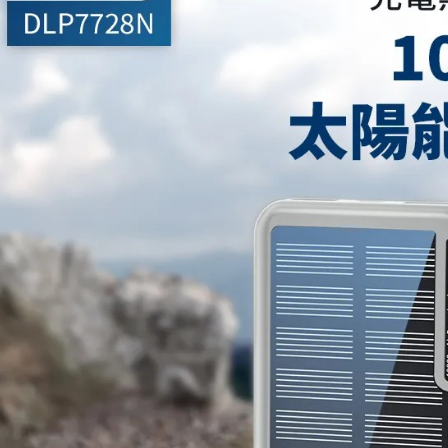
【繳款方
全家取貨
1.分期款
【「AFT
醒簡訊。
每筆NT$6
１．於結帳
2.透過簡
付」結帳
帳／街口支
付款後全
２．訂單
３．收到繳
每筆NT$6
【注意事
／ATM／
1.本服務
※ 請注意
付款後萊
用戶於交
絡購買商品
款買賣價
先享後付
每筆NT$99
2.基於同
※ 交易是
資料（包
是否繳費成
7-11取貨
用，由本
付客戶支
每筆NT$6
3.完整用
【注意事
付款後7-1
１．透過由
交易，需
每筆NT$6
求債權轉
２．關於
宅配
https://aft
每筆NT$1
３．未成
「AFTE
任。
４．使用「
即時審查