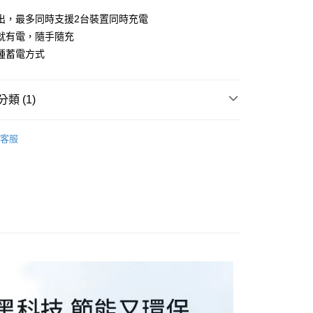
業儲蓄銀行
台北富邦商業銀行
業銀行
彰化商業銀行
庫商業銀行
第一商業銀行
付款
華商業銀行
兆豐國際商業銀行
出，最多同時支援2台裝置同時充電
業儲蓄銀行
台北富邦商業銀行
業銀行
彰化商業銀行
小企業銀行
台中商業銀行
就有電，隨手隨充
華商業銀行
兆豐國際商業銀行
業儲蓄銀行
台北富邦商業銀行
台灣）商業銀行
華泰商業銀行
小企業銀行
台中商業銀行
種蓄電方式
華商業銀行
兆豐國際商業銀行
業銀行
遠東國際商業銀行
台灣）商業銀行
華泰商業銀行
小企業銀行
台中商業銀行
業銀行
永豐商業銀行
業銀行
遠東國際商業銀行
台灣）商業銀行
華泰商業銀行
業銀行
星展（台灣）商業銀行
業銀行
永豐商業銀行
類 (1)
業銀行
遠東國際商業銀行
際商業銀行
中國信託商業銀行
業銀行
星展（台灣）商業銀行
業銀行
永豐商業銀行
天信用卡公司
際商業銀行
中國信託商業銀行
行動電源
業銀行
星展（台灣）商業銀行
客服
天信用卡公司
際商業銀行
中國信託商業銀行
天信用卡公司
分期
你分期使用說明】
享後付
由台灣大哥大提供，台灣大哥大用戶可立即使用無須另外申請。
式選擇「大哥付你分期」，訂單成立後會自動跳轉到大哥付的交易
證手機門號後，選擇欲分期的期數、繳款截止日，確認付款後即
FTEE先享後付」】
。
先享後付是「在收到商品之後才付款」的支付方式。 讓您購物簡單
准額度、可分期數及費用金額請依後續交易確認頁面所載為準。
心！
立30分鐘內，如未前往確認交易或遇審核未通過，訂單將自動取
：不需註冊會員、不需綁卡、不需儲值。
「轉專審核」未通過狀況，表示未達大哥付你分期系統評分，恕
：只要手機號碼，簡訊認證，即可結帳。
評估內容。
：先確認商品／服務後，再付款。