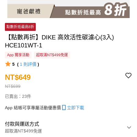
點數折抵最高8折
【點數再折】DIKE 高效活性碳濾心(3入)
HCE101WT-1
App 獨享活動
超取滿NT$499免運
5
(
1
則評價
)
NT$649
NT$699
已賣出：23件
App 結帳可享專屬活動優惠價
立即下載
付款與運送方式
超取滿NT$499免運