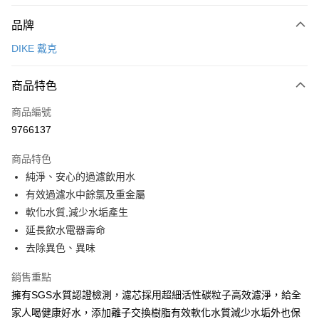
付款方式
品牌
信用卡一次付款
DIKE 戴克
信用卡分期付款
3 期 0 利率 每期
NT$216
21家銀行
商品特色
6 期 0 利率 每期
NT$108
21家銀行
合作金庫商業銀行
第一商業銀行
商品編號
華南商業銀行
彰化商業銀行
12 期 0 利率 每期
NT$54
21家銀行
合作金庫商業銀行
第一商業銀行
9766137
上海商業儲蓄銀行
台北富邦商業銀行
華南商業銀行
彰化商業銀行
合作金庫商業銀行
第一商業銀行
超商取貨付款
國泰世華商業銀行
兆豐國際商業銀行
上海商業儲蓄銀行
台北富邦商業銀行
商品特色
華南商業銀行
彰化商業銀行
臺灣中小企業銀行
台中商業銀行
國泰世華商業銀行
兆豐國際商業銀行
純淨、安心的過濾飲用水
LINE Pay
上海商業儲蓄銀行
台北富邦商業銀行
匯豐（台灣）商業銀行
華泰商業銀行
臺灣中小企業銀行
台中商業銀行
國泰世華商業銀行
兆豐國際商業銀行
有效過濾水中餘氯及重金屬
聯邦商業銀行
遠東國際商業銀行
匯豐（台灣）商業銀行
華泰商業銀行
Apple Pay
臺灣中小企業銀行
台中商業銀行
元大商業銀行
永豐商業銀行
軟化水質,減少水垢產生
聯邦商業銀行
遠東國際商業銀行
匯豐（台灣）商業銀行
華泰商業銀行
玉山商業銀行
星展（台灣）商業銀行
街口支付
延長飲水電器壽命
元大商業銀行
永豐商業銀行
聯邦商業銀行
遠東國際商業銀行
台新國際商業銀行
中國信託商業銀行
玉山商業銀行
星展（台灣）商業銀行
去除異色、異味
元大商業銀行
永豐商業銀行
台灣樂天信用卡公司
悠遊付
台新國際商業銀行
中國信託商業銀行
玉山商業銀行
星展（台灣）商業銀行
台灣樂天信用卡公司
銷售重點
台新國際商業銀行
中國信託商業銀行
全盈+PAY
擁有SGS水質認證檢測，濾芯採用超細活性碳粒子高效濾淨，給全
台灣樂天信用卡公司
大哥付你分期
家人喝健康好水，添加離子交換樹脂有效軟化水質減少水垢外也保